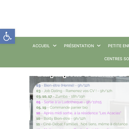
Aller
au
Ouvrir la barre d’outils
contenu
ACCUEIL
PRÉSENTATION
PETITE E
CENTRES SO