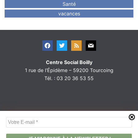
Santé
vacances
Centre Social Boilly
1 rue de l’Épidème – 59200 Tourcoing
Tél. : 03 20 36 53 55
V
o
t