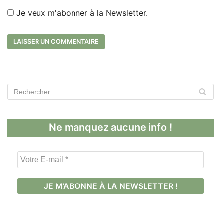
Je veux m'abonner à la Newsletter.
Ne manquez aucune info !
V
o
t
r
e
E