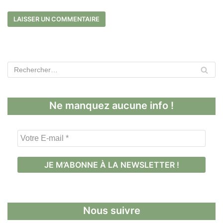
Ne manquez aucune info !
V
o
t
r
e
E
-
Nous suivre
m
a