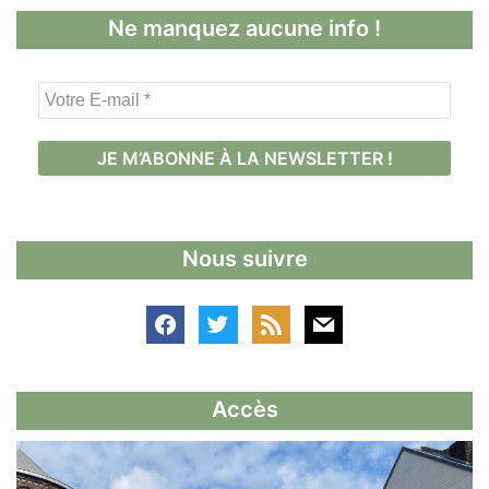
Ne manquez aucune info !
V
o
t
r
e
E
-
Nous suivre
m
a
i
l
*
Accès