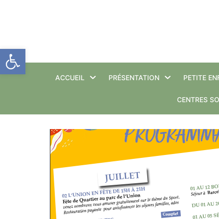
Aller
au
Ouvrir la barre d’outils
contenu
ACCUEIL
PRÉSENTATION
PETITE E
CENTRES SO