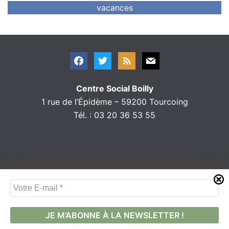
vacances
Centre Social Boilly
1 rue de l’Épidème – 59200 Tourcoing
Tél. : 03 20 36 53 55
V
o
t
r
© 2020
Centre Social Boilly
|
Nous contacter
|
Mentions légales